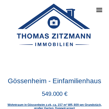
Gössenheim - Einfamilienhaus
549.000 €
Wohntraum in Gössenheim z.vk, ca. 157 m² Wfl, 809 qm Grundstück,
großer Garten, Doppelcarport