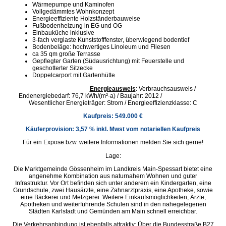
Wärmepumpe und Kaminofen
Vollgedämmtes Wohnkonzept
Energieeffiziente Holzständerbauweise
Fußbodenheizung in EG und OG
Einbauküche inklusive
3-fach verglaste Kunststofffenster, überwiegend bodentief
Bodenbeläge: hochwertiges Linoleum und Fliesen
ca 35 qm große Terrasse
Gepflegter Garten (Südausrichtung) mit Feuerstelle und
geschotterter Sitzecke
Doppelcarport mit Gartenhütte
Energieausweis
: Verbrauchsausweis /
Endenergiebedarf: 76,7 kWh/(m²·a) / Baujahr: 2012 /
Wesentlicher Energieträger: Strom / Energieeffizienzklasse: C
Kaufpreis: 549.000 €
Käuferprovision: 3,57 % inkl. Mwst vom notariellen Kaufpreis
Für ein Expose bzw. weitere Informationen melden Sie sich gerne!
Lage:
Die Marktgemeinde Gössenheim im Landkreis Main-Spessart bietet eine
angenehme Kombination aus naturnahem Wohnen und guter
Infrastruktur. Vor Ort befinden sich unter anderem ein Kindergarten, eine
Grundschule, zwei Hausärzte, eine Zahnarztpraxis, eine Apotheke, sowie
eine Bäckerei und Metzgerei. Weitere Einkaufsmöglichkeiten, Ärzte,
Apotheken und weiterführende Schulen sind in den nahegelegenen
Städten Karlstadt und Gemünden am Main schnell erreichbar.
Die Verkehrsanbindung ist ebenfalls attraktiv: Über die Bundesstraße B27