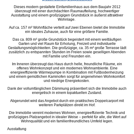
Dieses modern gestaltete Einfamilienhaus aus dem Baujahr 2012
überzeugt mit einer durchdachten Raumaufteilung, hochwertiger
Ausstattung und einem großzügigen Grundstück in äußerst attraktiver
Wohnlage.
Auf ca. 157 m² Wohnfläche verteilt auf zwei Ebenen bietet die Immobilie
ein ideales Zuhause, auch für eine größere Familie.
Das ca. 809 m² große Grundstück begeistert mit einem weitläufigen
Garten und viel Raum für Erholung, Freizeit und individuelle
Gestaltungsmöglichkeiten. Die großzügige, ca. 35 m² große Terrasse lädt
zusätzlich zu entspannten Stunden im Freien sowie geselligen Abenden
mit Familie und Freunden ein.
Im Inneren überzeugt das Haus durch helle, freundliche Räume, ein
offenes Wohnkonzept und ein modernes Wohnambiente. Eine
energieeffiziente Wärmepumpe in Kombination mit Fußbodenheizung
und einem gemütlichen Kaminofen sorgt für angenehmen Wohnkomfort
und niedrige Energiekosten.
Dank der vollumfänglichen Dämmung präsentiert sich die Immobilie auch
energetisch in einem topaktuellen Zustand.
Abgerundet wird das Angebot durch ein praktisches Doppelcarport mit
weiteren Parkplätzen direkt im Hof.
Die Immobilie vereint modernes Wohnen, energieeffiziente Technik und
großzügiges Platzangebot in idealer Weise – perfekt für alle, die Wert auf
Wohnqualität und ein familienfreundliches Umfeld legen.
Ausstattung